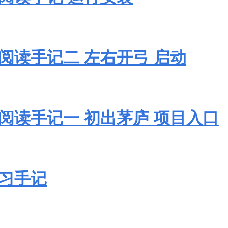
码阅读手记二 左右开弓 启动
码阅读手记一 初出茅庐 项目入口
g学习手记