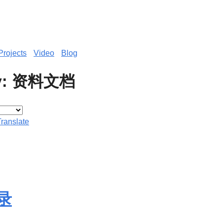
Projects
Video
Blog
ry: 资料文档
Translate
录