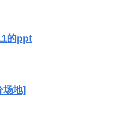
11的ppt
分场地]