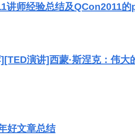
011讲师经验总结及QCon2011的
][TED演讲]西蒙·斯涅克：伟
年好文章总结