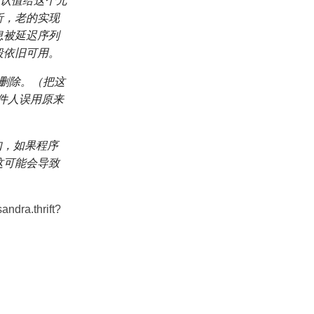
默认值给这个元
析，老的实现
息被延迟序列
段依旧可用。
以删除。（把这
文件人误用原来
如，如果程序
这可能会导致
ndra.thrift?