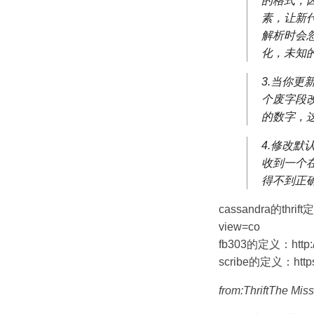
的格式，因
素，让新
解析时会
化，未知
3.当你更
个废字段改
的数字，
4.修改默
收到一个
得不到正
cassandra的thrift定义
view=co
fb303的定义：http://svn
scribe的定义：https://g
from:ThriftThe Mis