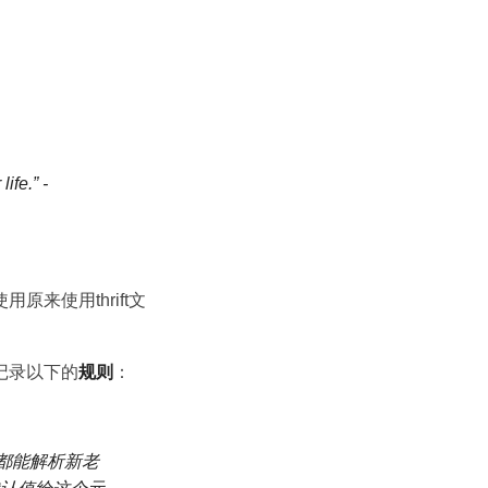
ife.” -
来使用thrift文
记录以下的
规则
：
码都能解析新老