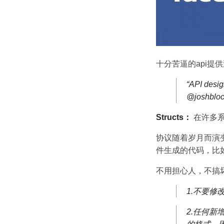
十分苦逼的api提
“API design
@joshblo
Structs：
在许多系
协议随着岁月而演变
件生成的代码，比
不用担心人，不搞
1.不要
2.任何新