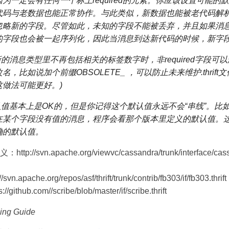
为一定会有任何一个标上required的元素。你应该设置可能的
代码与老数据也能正常协作。与此类似，新数据也能被老代码解
忽略新的字段。尽管如此，未知的字段不能被丢弃，并且如果消
的字段也会被一起序列化，因此当消息到达新代码的时候，新字
新的消息类型里不再包括相关的标签数字时，非required字段可
名，比如说加个前缀OBSOLETE_ ，可以防止未来维护.thrift
这做法可能更好。)
认值基本上是OK的，但是你记得这个默认值永远不会“串线”。比
在某个字段没有值的消息，程序会看那个版本里定义的默认值。
确的默认值。
：http://svn.apache.org/viewvc/cassandra/trunk/interface/cassa
.apache.org/repos/asf/thrift/trunk/contrib/fb303/if/fb303.thrift
ithub.com//scribe/blob/master/if/scribe.thrift
sing Guide