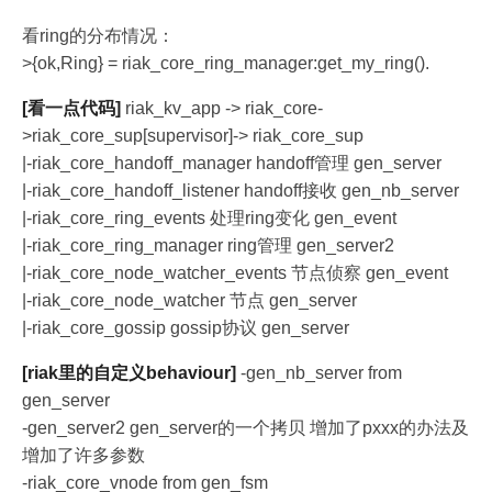
看ring的分布情况：
>{ok,Ring} = riak_core_ring_manager:get_my_ring().
[看一点代码]
riak_kv_app -> riak_core-
>riak_core_sup[supervisor]-> riak_core_sup
|-riak_core_handoff_manager handoff管理 gen_server
|-riak_core_handoff_listener handoff接收 gen_nb_server
|-riak_core_ring_events 处理ring变化 gen_event
|-riak_core_ring_manager ring管理 gen_server2
|-riak_core_node_watcher_events 节点侦察 gen_event
|-riak_core_node_watcher 节点 gen_server
|-riak_core_gossip gossip协议 gen_server
[riak里的自定义behaviour]
-gen_nb_server from
gen_server
-gen_server2 gen_server的一个拷贝 增加了pxxx的办法及
增加了许多参数
-riak_core_vnode from gen_fsm