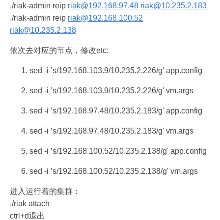
./riak-admin reip
riak@192.168.97.48
riak@10.235.2.183
./riak-admin reip
riak@192.168.100.52
riak@10.235.2.138
依次去对应的节点，修改etc:
sed -i ’s/192.168.103.9/10.235.2.226/g' app.config
sed -i ’s/192.168.103.9/10.235.2.226/g' vm.args
sed -i ’s/192.168.97.48/10.235.2.183/g' app.config
sed -i ’s/192.168.97.48/10.235.2.183/g' vm.args
sed -i ’s/192.168.100.52/10.235.2.138/g' app.config
sed -i ’s/192.168.100.52/10.235.2.138/g' vm.args
进入运行着的集群：
./riak attach
ctrl+d退出