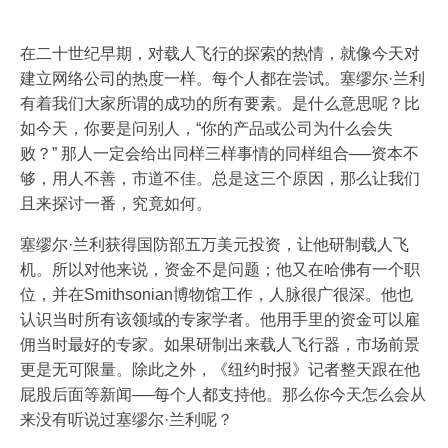
在二十世纪早期，对载人飞行的探索的热情，就像今天对
建立网络公司的热度一样。每个人都在尝试。塞缪尔·兰利
有着我们大家所谓的成功的所有要素。是什么意思呢？比
如今天，你要是问别人，“你的产品或公司为什么会失
败？” 那人一定会给出同样三样事情的同样组合──资本不
够，用人不善，市道不佳。总是这三个原因，那么让我们
且来探讨一番，究竟如何。
塞缪尔·兰利获得国防部五万美元投资，让他研制载人飞
机。所以对他来说，资金不是问题；他又在哈佛有一个职
位，并在Smithsonian博物馆工作，人脉很广很深。他也
认识当时所有该领域的专家学者。他用手里的资金可以雇
佣当时最好的专家。如果研制出来载人飞行器，市场前景
更是无可限量。除此之外，《纽约时报》记者整天跟在他
屁股后面等新闻──每个人都支持他。那么你今天怎么会从
来没有听说过塞缪尔·兰利呢？