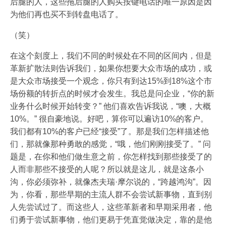
后腿的人，这些拖后腿的人购买按键电话的唯一原因是因
为他们再也买不到转盘电话了。
（笑）
在这个刻度上，我们不同的时候处在不同的区间内，但是
革新扩散法则告诉我们，如果你想要大众市场的成功，或
是大众市场接受一个观念，你只有到达15%到18%这个市
场份额的转折点的时候才会发生。我总是问企业，“你的新
业务什么时候开始转变？” 他们喜欢告诉我说，“噢，大概
10%。” 很自豪地说。好吧，算你可以遍访10%的客户。
我们都有10%的客户已经“接受”了。那是我们怎样描述他
们，那就像那种勇敢的感觉，“哦，他们刚刚接受了。” 问
题是，在你和他们做生意之前，你怎样找到那些接受了的
人而非那些不接受的人呢？所以就是这儿，就是这条小
沟，你必须弥补，就像杰夫瑞·摩尔说的，“跨越鸿沟”。因
为，你看，那些早期的主流人群不会尝试新事物，直到别
人先尝试过了。而这些人，这些革新者和早期采用者，他
们勇于尝试新事物，他们更易于凭直觉做决定，靠的是他