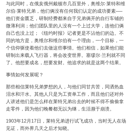
与此同时，在俄亥俄州戴顿市几百里外，奥维尔·莱特和维
尔伯·莱特兄弟，他们俩没有任何我们认定的成功要素──
他们资金匮乏，研制经费都来自于兄弟俩开的自行车铺的
微薄利润；他们团队里的人没有一个上过大学，连他们俩
自己也没上过；《纽约时报》记者更是不沾他们的边。不
同的地方是，奥维尔和维尔伯有一个理由，一个目标，一
个信仰驱使着他们去做这些事情。他们相信，如果他们能
研制出来载人飞行器，将会改变世界。塞缪尔·兰利就不同
了。他想要成名，想要发财。他追求的就是这两个结果。
事情如何发展呢？
那些相信莱特兄弟梦想的人，与他们同甘共苦，同洒热血
泪水和汗水。其他人只是为工资单工作，而且他们还对外
人讲述他们是怎么样在莱特兄弟出去的时候不得不偷偷拿
走零件，因为他们晚餐都无以为继，生活濒于崩溃。
1903年12月17日，莱特兄弟进行试飞成功，当时无人在场
见证，而外界几天之后才知晓。