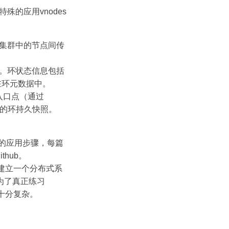
。特殊的应用vnodes
在集群中的节点间传
共享。环状态信息包括
在环元数据中。
主入口点（通过
步过来的环持久快照。
的应用步骤，每篇
thub。
e建立一个分布式系
为了真正练习
得十分复杂。