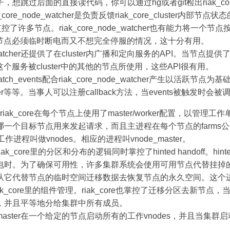
想跳过后面的直接读代码，你可以通过hg或者git检出riak_co
k_core_node_watcher是负责反馈riak_core_cluster内部
效地监控了许多节点。riak_core_node_watcher也有能力将一个
一个主节点必须临时断电而又不想完全停服的情况，这十分有用。
ode_watcher还提供了在cluster内广播和定向服务的API。当节
个服务被cluster中的其他的节点所使用，这些API很有用。
e_watch_events配合riak_core_node_watcher产生以活跃节点
er等等。当事人可以注册callback方法，当events被触发时会被
riak_core在每个节点上使用了master/worker配置，以管理
一个目标节点用来发起请求，而且主进程在每个节点的farms公开对
把工作进程叫做vnodes。相应的进程叫vnode_master。
_core里的分区和分布的逻辑同时掌控了hinted handoff。hinted
电时。为了确保可用性，许多集群系统会使用可用节点代替挂掉
它代替节点的临时空间迁移数据去恢复节点的永久空间。这个进程被
riak_core里的组件管理。riak_core也掌控了迁移分区去新节
，并且平等地分给集群中所有成员。
node_master在一个给定的节点启动所有的工作vnodes，并且当