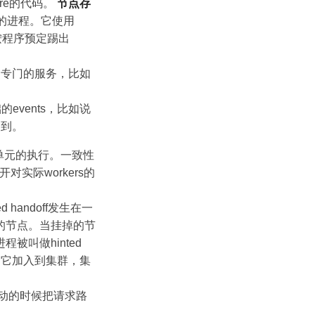
re的代码。
节点存
节点状态的进程。它使用
节点按程序预定踢出
点提供了专门的服务，比如
为基础的events，比如说
调到。
工作单元的执行。一致性
实际workers的
 handoff发生在一
的节点。当挂掉的节
叫做hinted
点，当它加入到集群，集
集群启动的时候把请求路