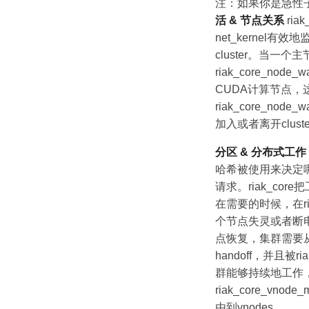
注：如果你是急性子，
活 & 节点关系
ria
net_kernel有
cluster。当
riak_core_n
CUDA计算节点，这
riak_core_nod
加入或者离开clust
分区 & 分布式工作
哈希被使用来决定哪
请求。riak_core
在需要的时候，在riak
个节点失灵或者断
点恢复，集群需要从
handoff，并且被
群能够持续地工作
riak_core_v
由到vnodes。