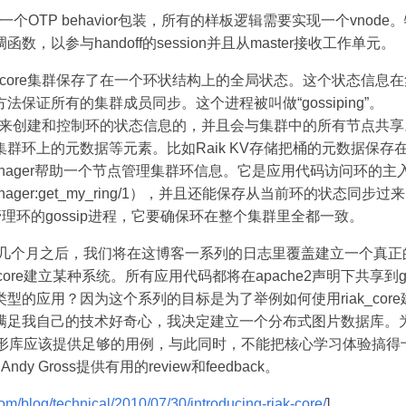
ode是一个OTP behavior包装，所有的样板逻辑需要实现一个vnode
数，以参与handoff的session并且从master接收工作单元。
k_core集群保存了在一个环状结构上的全局状态。这个状态信息
法保证所有的集群成员同步。这个进程被叫做“gossiping”。
_ring是用来创建和控制环的状态信息的，并且会与集群中的所有节点
群环上的元数据等元素。比如Raik KV存储把桶的元数据保存
ring_manager帮助一个节点管理集群环信息。它是应用代码访问环的
ng_manager:get_my_ring/1），并且还能保存从当前环的状态同
ossip管理环的gossip进程，它要确保环在整个集群里全都一致。
几个月之后，我们将在这博客一系列的日志里覆盖建立一个真正
_core建立某种系统。所有应用代码都将在apache2声明下共享到gi
型的应用？因为这个系列的目标是为了举例如何使用riak_cor
满足我自己的技术好奇心，我决定建立一个分布式图片数据库。
，一个图形库应该提供足够的用例，与此同时，不能把核心学习体验搞
和Andy Gross提供有用的review和feedback。
com/blog/technical/2010/07/30/introducing-riak-core/
]