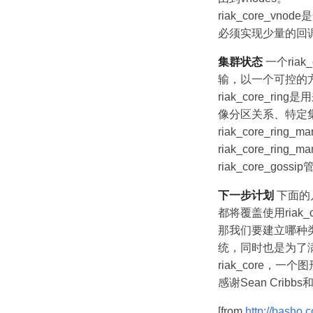
riak_core_vn
必须实现少量的回调函
集群状态
一个ria
输，以一个可控的方
riak_core
像分区关系、特定集
riak_core_
riak_core_ri
riak_core_g
下一步计划
下面的
都将覆盖使用riak
那我们要建立哪种类
统，同时也是为了
riak_core
感谢Sean Cribbs
[from
http://basho.