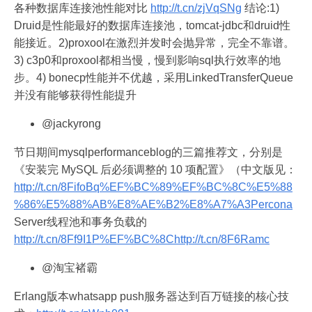
各种数据库连接池性能对比
http://t.cn/zjVqSNg
结论:1)
Druid是性能最好的数据库连接池，tomcat-jdbc和druid性
能接近。2)proxool在激烈并发时会抛异常，完全不靠谱。
3) c3p0和proxool都相当慢，慢到影响sql执行效率的地
步。4) bonecp性能并不优越，采用LinkedTransferQueue
并没有能够获得性能提升
@jackyrong
节日期间mysqlperformanceblog的三篇推荐文，分别是
《安装完 MySQL 后必须调整的 10 项配置》（中文版见：
http://t.cn/8FifoBq%EF%BC%89%EF%BC%8C%E5%88
%86%E5%88%AB%E8%AE%B2%E8%A7%A3Percona
Server线程池和事务负载的
http://t.cn/8Ff9I1P%EF%BC%8Chttp://t.cn/8F6Ramc
@淘宝褚霸
Erlang版本whatsapp push服务器达到百万链接的核心技