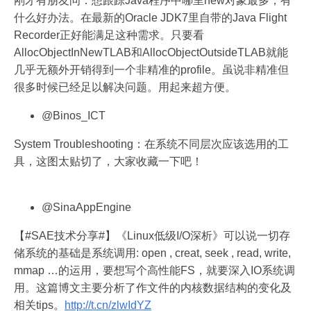
刚才有朋友问：想跟踪Java程序中哪里new对象最多，有
什么好办法。在最新的Oracle JDK7里自带的Java Flight
Recorder正好能满足这种需求。只要看
AllocObjectInNewTLAB和AllocObjectOutsideTLAB就能
几乎无额外开销得到一个非精准的profile。虽说非精准但
很多时候已经足以解决问题。用起来超方便。
@Binos_ICT
System Troubleshooting：在系统不同层次应该选用的工
具，这图太贴切了，大家收藏一下吧！
@SinaAppEngine
【#SAE技术分享#】《Linux低级I/O深析》可以说一切存
储系统的基础是系统调用: open , creat, seek , read, write,
mmap …的运用，要想写个高性能FS，就要深入IO系统调
用。这篇博文主要分析了作文件的内核数据结构的变化及
相关tips。
http://t.cn/zlwIdYZ