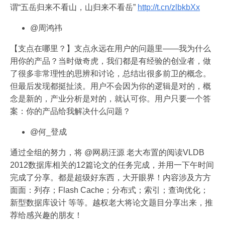
谓“五岳归来不看山，山归来不看岳”
http://t.cn/zlbkbXx
@周鸿祎
【支点在哪里？】支点永远在用户的问题里——我为什么
用你的产品？当时做奇虎，我们都是有经验的创业者，做
了很多非常理性的思辨和讨论，总结出很多前卫的概念。
但最后发现都挺扯淡。用户不会因为你的逻辑是对的，概
念是新的，产业分析是对的，就认可你。用户只要一个答
案：你的产品给我解决什么问题？
@何_登成
通过全组的努力，将 @网易汪源 老大布置的阅读VLDB
2012数据库相关的12篇论文的任务完成，并用一下午时间
完成了分享。都是超级好东西，大开眼界！内容涉及方方
面面：列存；Flash Cache；分布式；索引；查询优化；
新型数据库设计 等等。越权老大将论文题目分享出来，推
荐给感兴趣的朋友！