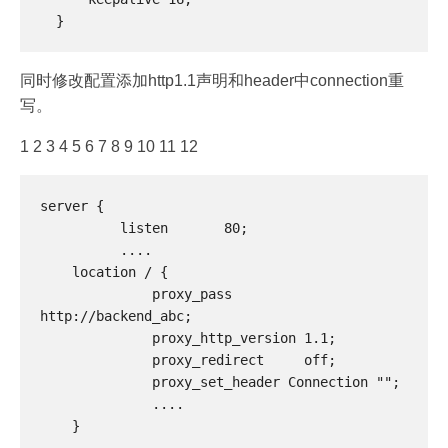
同时修改配置添加http1.1声明和header中connection重
写。
1 2 3 4 5 6 7 8 9 10 11 12
server {

          listen       80;

          ....

    location / {

              proxy_pass         
http://backend_abc;

              proxy_http_version 1.1;

              proxy_redirect     off;

              proxy_set_header Connection "";

              ....

    }
