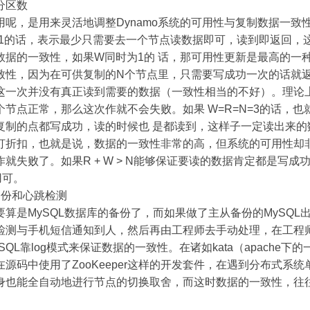
分区数
用呢，是用来灵活地调整Dynamo系统的可用性与复制数据一致
=1的话，表示最少只需要去一个节点读数据即可，读到即返回，
数据的一致性，如果W同时为1的 话，那可用性更新是最高的一
致性，因为在可供复制的N个节点里，只需要写成功一次的话就
这一次并没有真正读到需要的数据（一致性相当的不好）。理论
节点正常，那么这次作就不会失败。如果 W=R=N=3的话，
复制的点都写成功，读的时候也 是都读到，这样子一定读出来的
打折扣，也就是说，数据的一致性非常的高，但系统的可用性却
就失败了。如果R + W > N能够保证要读的数据肯定都是写成功的
用可。
备份和心跳检测
算是MySQL数据库的备份了，而如果做了主从备份的MySQL
检测与手机短信通知到人，然后再由工程师去手动处理，在工程
QL靠log模式来保证数据的一致性。在诸如kata（apache下
源码中使用了ZooKeeper这样的开发套件，在遇到分布式系
身也能全自动地进行节点的切换取舍，而这时数据的一致性，往