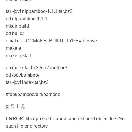
tar -jxvf nlpbamboo-1.1.1.tar.bz2
cd nlpbamboo-1.1.1
mkdir build
cd build/
cmake .. -DCMAKE_BUILD_TYPE=release
make all
make install
cp index.tar.bz2 /opt/bamboo/
cd /opt/bamboo/
tar -jxvf index.tar.bz2
#/opt/bamboo/bin/bamboo
如果出现：
ERROR: libcrfpp.so.0: cannot open shared object file: No
such file or directory