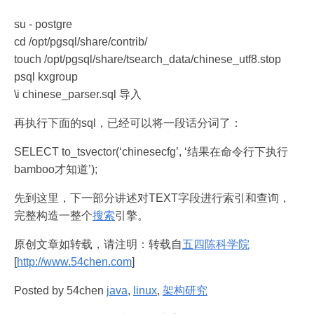
su - postgre
cd /opt/pgsql/share/contrib/
touch /opt/pgsql/share/tsearch_data/chinese_utf8.stop
psql kxgroup
\i chinese_parser.sql 导入
再执行下面的sql，已经可以将一段话分词了：
SELECT to_tsvector(‘chinesecfg’, ‘结果在命令行下执行
bamboo才知道’);
先到这里，下一部分讲述对TEXT字段进行索引和查询，
完整构造一整个
搜索
引擎。
原创文章如转载，请注明：转载自
五四陈科学院
[
http://www.54chen.com
]
Posted by 54chen
java
,
linux
,
架构研究