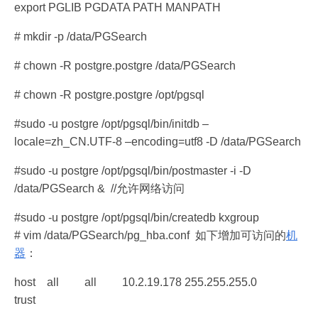
export PGLIB PGDATA PATH MANPATH
# mkdir -p /data/PGSearch
# chown -R postgre.postgre /data/PGSearch
# chown -R postgre.postgre /opt/pgsql
#sudo -u postgre /opt/pgsql/bin/initdb –
locale=zh_CN.UTF-8 –encoding=utf8 -D /data/PGSearch
#sudo -u postgre /opt/pgsql/bin/postmaster -i -D
/data/PGSearch & //允许网络访问
#sudo -u postgre /opt/pgsql/bin/createdb kxgroup
# vim /data/PGSearch/pg_hba.conf 如下增加可访问的
机
器
：
host all all 10.2.19.178 255.255.255.0
trust