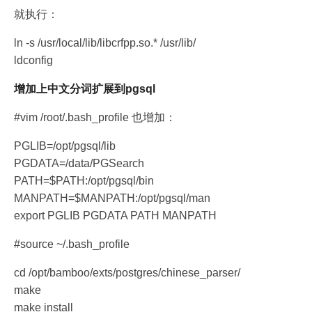
就执行：
ln -s /usr/local/lib/libcrfpp.so.* /usr/lib/
ldconfig
增加上中文分词扩展到pgsql
#vim /root/.bash_profile 也增加：
PGLIB=/opt/pgsql/lib
PGDATA=/data/PGSearch
PATH=$PATH:/opt/pgsql/bin
MANPATH=$MANPATH:/opt/pgsql/man
export PGLIB PGDATA PATH MANPATH
#source ~/.bash_profile
cd /opt/bamboo/exts/postgres/chinese_parser/
make
make install