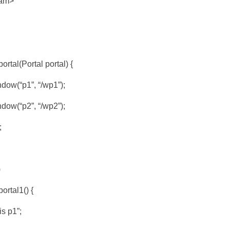
ram>
portal(Portal portal) {
dow(“p1”, “/wp1”);
dow(“p2”, “/wp2”);
;
)
portal1() {
is p1”;