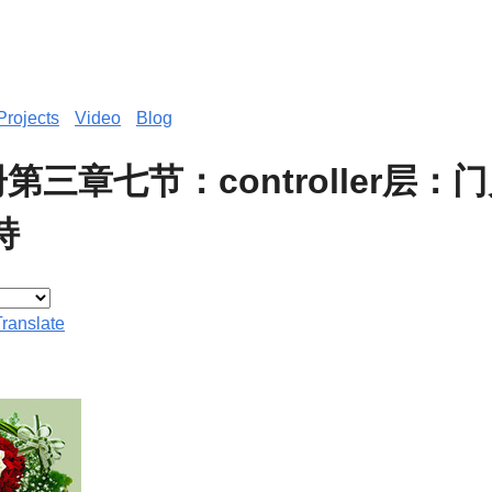
Projects
Video
Blog
册第三章七节：controller层：
持
Translate