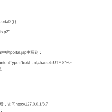
)
portal2() {
is p2”;
n中的portal.jsp中写到：
tentType=“text/html;charset=UTF-8”%>
信息：
http://127.0.0.1/3.7
：