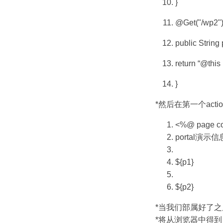
}
@Get("/wp2"
public String 
return “@this 
}
*然后在第一个actio
<%@ page con
portal演示
${p1}
${p2}
*当我们部属好了之后，访问
*将从浏览器中得到