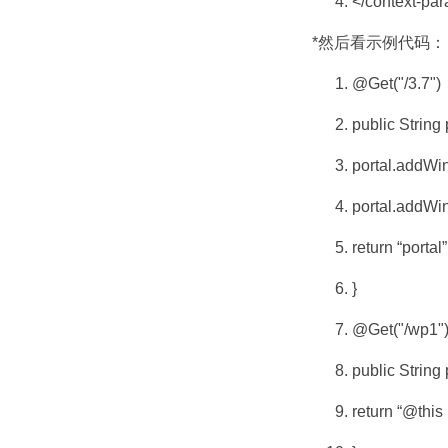
</context-pa
*然后看示例代码：
@Get("/3.7")
public String 
portal.addWin
portal.addWin
return “portal”
}
@Get("/wp1"
public String 
return “@this 