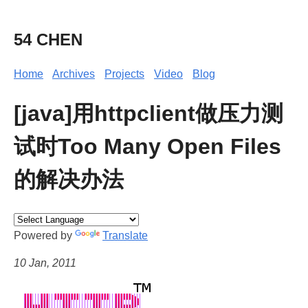
54 CHEN
Home
Archives
Projects
Video
Blog
[java]用httpclient做压力测
试时Too Many Open Files
的解决办法
Powered by
Translate
10 Jan, 2011