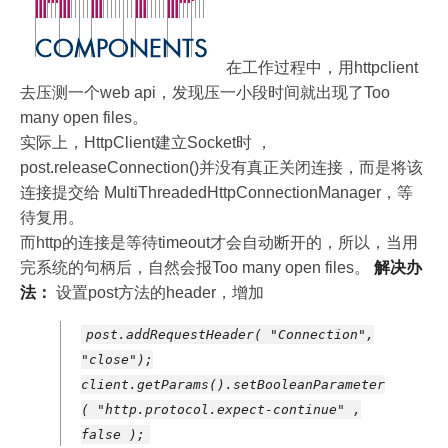
在工作过程中，用httpclient
去压测一个web api，发现压一小段时间就出现了Too
many open files。
实际上，HttpClient建立Socket时 ，
post.releaseConnection()并没有真正关闭连接，而是将该
连接提交给 MultiThreadedHttpConnectionManager，等
待复用。
而http的连接是等待timeout才会自动断开的，所以，当用
完系统的句柄后，自然会报Too many open files。
解决办
法：
设置post方法的header，增加
post.addRequestHeader( "Connection",
"close");
client.getParams().setBooleanParameter
( "http.protocol.expect-continue" ,
false );