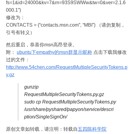
fs=1&id=24000&kv=7&rn=93S9SWWw&tw=0&ver=2.1.6
000.1”)
修改为：
CONTACTS = (“contacts.msn.com”, “MBI”) （请勿复制，
引号有转义）
然后重启，恭喜你msn高昂登录。
附：
ubuntu下empathy的msn群显示昵称
点击下载我修改
过的文件：
http://www.54chen.com/RequestMultipleSecurityTokens.p
y.gz
gunzip
RequestMultipleSecurityTokens.py.gz
sudo cp RequestMultipleSecurityTokens.py
/usr/share/pyshared/papyon/service/descri
ption/SingleSignOn/
原创文章如转载，请注明：转载自
五四陈科学院