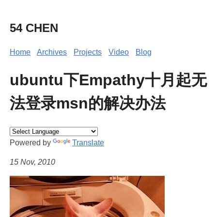
54 CHEN
Home
Archives
Projects
Video
Blog
ubuntu下Empathy十月起无
法登录msn的解决办法
Powered by
Translate
15 Nov, 2010