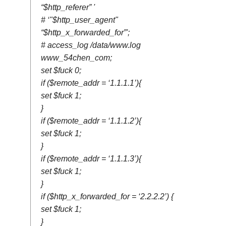
“$http_referer” '
# ‘"$http_user_agent"
“$http_x_forwarded_for”';
# access_log /data/www.log
www_54chen_com;
set $fuck 0;
if ($remote_addr = ‘1.1.1.1’){
set $fuck 1;
}
if ($remote_addr = ‘1.1.1.2’){
set $fuck 1;
}
if ($remote_addr = ‘1.1.1.3’){
set $fuck 1;
}
if ($http_x_forwarded_for = ‘2.2.2.2’) {
set $fuck 1;
}