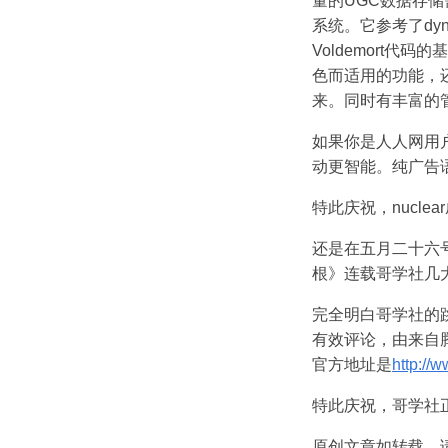
量的UGC数据存
系统。它参考了dyn
Voldemort
色而适用的功能，还
来。同时有丰富的
如果你是人人网用户
动更智能。纯广告
特此庆祝，nucle
还是在五月二十六
根》连载哥学社几
完全明白哥学社的
有效评论，由来自
官方地址是
http://
特此庆祝，哥学社
原创文章如转载，