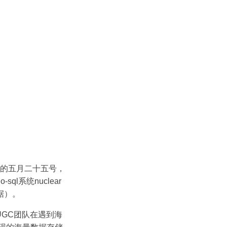
的五月二十五号，
系统nuclear
据）。
属UGC团队在遇到海