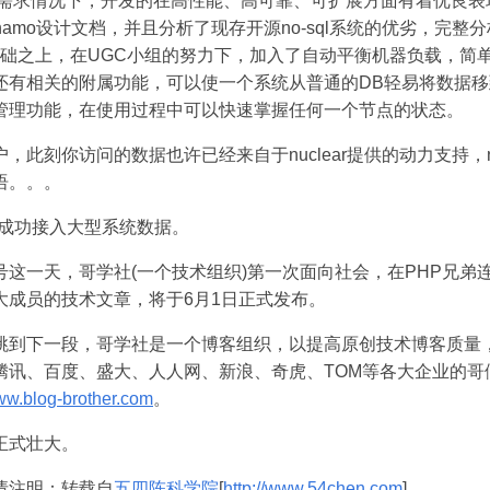
储需求情况下，开发的在高性能、高可靠、可扩展方面有着优良表
amo设计文档，并且分析了现存开源no-sql系统的优劣，完整分析了 
代码的基础之上，在UGC小组的努力下，加入了自动平衡机器负载，
有相关的附属功能，可以使一个系统从普通的DB轻易将数据移到nu
管理功能，在使用过程中可以快速掌握任何一个节点的状态。
，此刻你访问的数据也许已经来自于nuclear提供的动力支持，nu
语。。。
ar成功接入大型系统数据。
号这一天，哥学社(一个技术组织)第一次面向社会，在PHP兄弟
大成员的技术文章，将于6月1日正式发布。
跳到下一段，哥学社是一个博客组织，以提高原创技术博客质量
腾讯、百度、盛大、人人网、新浪、奇虎、TOM等各大企业的哥
www.blog-brother.com
。
正式壮大。
请注明：转载自
五四陈科学院
[
http://www.54chen.com
]