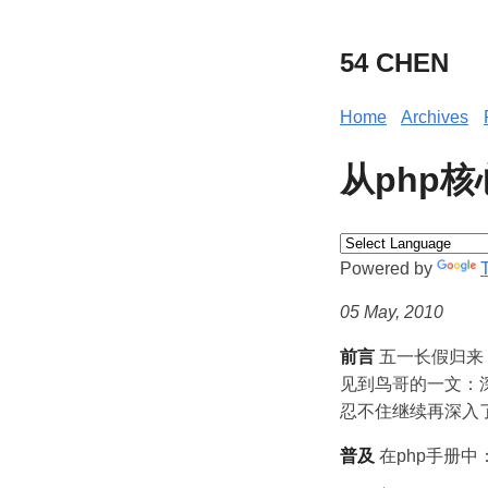
54 CHEN
Home
Archives
从php核心
Powered by
05 May, 2010
前言
五一长假归来
见到鸟哥的一文：深入理
忍不住继续再深入
普及
在php手册中