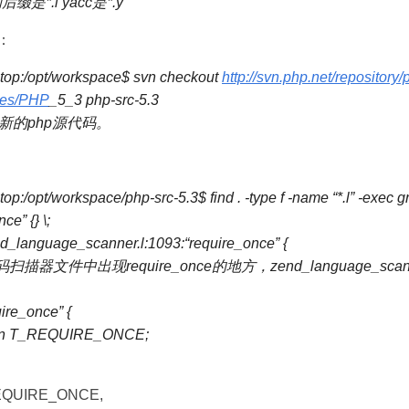
后缀是*.l yacc是*.y
：
top:/opt/workspace$ svn checkout
http://svn.php.net/repository
hes/PHP
_5_3 php-src-5.3
最新的php源代码。
op:/opt/workspace/php-src-5.3$ find . -type f -name “*.l” -exec 
ce” {} \;
d_language_scanner.l:1093:“require_once” {
扫描器文件中出现require_once的地方，zend_language_scann
ire_once” {
urn T_REQUIRE_ONCE;
UIRE_ONCE,