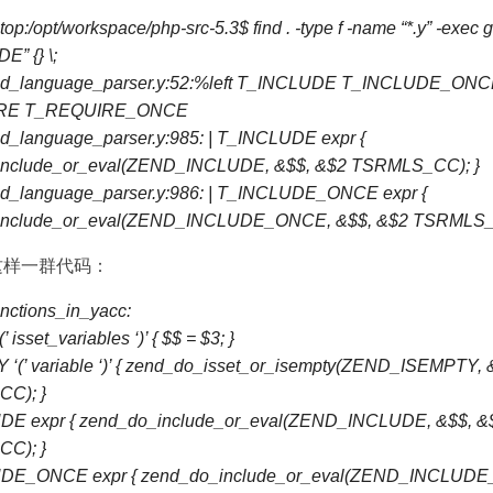
op:/opt/workspace/php-src-5.3$ find . -type f -name “*.y” -exec 
” {} \;
end_language_parser.y:52:%left T_INCLUDE T_INCLUDE_ON
RE T_REQUIRE_ONCE
nd_language_parser.y:985: | T_INCLUDE expr {
include_or_eval(ZEND_INCLUDE, &$$, &$2 TSRMLS_CC); }
nd_language_parser.y:986: | T_INCLUDE_ONCE expr {
include_or_eval(ZEND_INCLUDE_ONCE, &$$, &$2 TSRMLS_
这样一群代码：
unctions_in_yacc:
 isset_variables ‘)’ { $$ = $3; }
 ‘(’ variable ‘)’ { zend_do_isset_or_isempty(ZEND_ISEMPTY, 
C); }
DE expr { zend_do_include_or_eval(ZEND_INCLUDE, &$$, &
C); }
UDE_ONCE expr { zend_do_include_or_eval(ZEND_INCLUDE