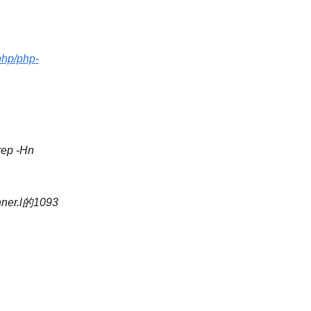
/php/php-
grep -Hn
er.l的1093