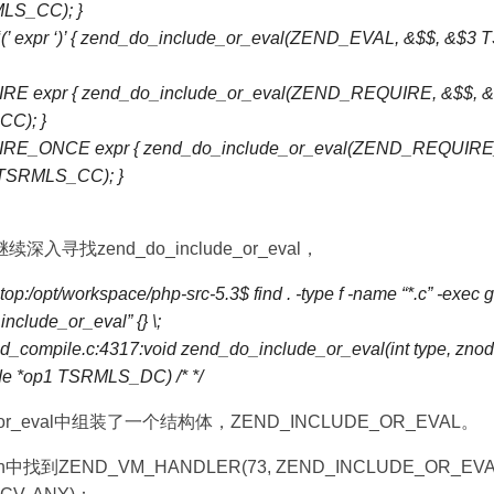
LS_CC); }
‘(’ expr ‘)’ { zend_do_include_or_eval(ZEND_EVAL, &$$, &$
RE expr { zend_do_include_or_eval(ZEND_REQUIRE, &$$, 
C); }
IRE_ONCE expr { zend_do_include_or_eval(ZEND_REQUIR
 TSRMLS_CC); }
寻找zend_do_include_or_eval，
op:/opt/workspace/php-src-5.3$ find . -type f -name “*.c” -exec 
nclude_or_eval” {} \;
d_compile.c:4317:void zend_do_include_or_eval(int type, znode
de *op1 TSRMLS_DC) /* */
ude_or_eval中组装了一个结构体，ZEND_INCLUDE_OR_EVAL。
.h中找到ZEND_VM_HANDLER(73, ZEND_INCLUDE_OR_EVA