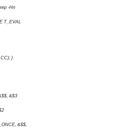
grep -Hn
CE T_EVAL
CC); }
&$$, &$3
$2
_ONCE, &$$,