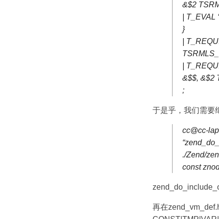
&$2 TSRM
| T_EVAL 
}
| T_REQUI
TSRMLS_C
| T_REQU
&$$, &$2
;
于是乎，我们需要继续深入
cc@cc-lapt
“zend_do_i
./Zend/zen
const zno
zend_do_incl
再在zend_vm_def