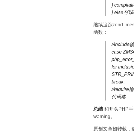
} compilat
} else {
继续追踪zend_messa
函数：
//incl
case ZM
php_error
for inclus
STR_PRINT
break;
//requ
代码略
总结
和开头PHP手册
warning。
原创文章如转载，