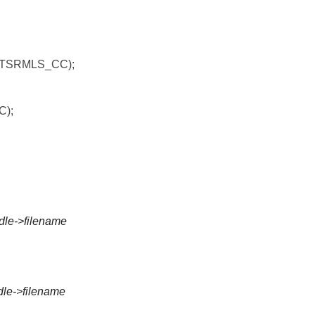
me TSRMLS_CC);
C);
le->filename
e->filename