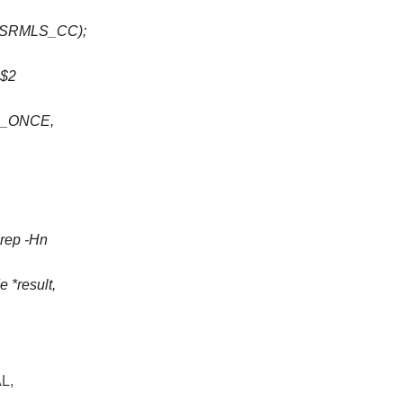
3 TSRMLS_CC);
&$2
E_ONCE,
grep -Hn
 *result,
L,