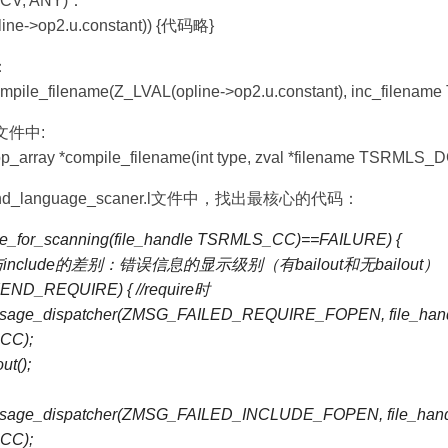
CV, ANY)：
line->op2.u.constant)) {代码略}
：
mpile_filename(Z_LVAL(opline->op2.u.constant), inc_filena
h文件中:
array *compile_filename(int type, zval *filename TSRMLS_D
_language_scaner.l文件中，找出最核心的代码：
file_for_scanning(file_handle TSRMLS_CC)==FAILURE) {
ire与include的差别：错误信息的显示级别（有bailout和无bailout）
=ZEND_REQUIRE) { //require时
sage_dispatcher(ZMSG_FAILED_REQUIRE_FOPEN, file_hand
CC);
ut();
sage_dispatcher(ZMSG_FAILED_INCLUDE_FOPEN, file_handl
CC);