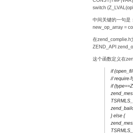
CONST|TMP|VAR|
switch (Z_LVAL(op
中间关键的一句是
new_op_array = co
在zend_complie.
ZEND_API zend_op_
这个函数定义在zend
if (open_
// requ
if (type=
zend_mes
TSRMLS_
zend_bailo
} else {
zend_mes
TSRMLS_