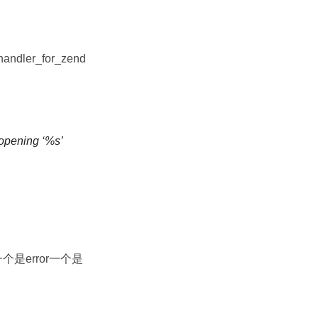
dler_for_zend
opening ‘%s’
个是error一个是