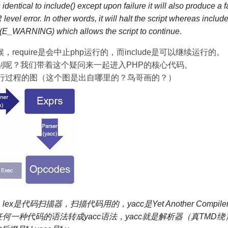
s identical to include() except upon failure it will also produce a f
vel error. In other words, it will halt the script whereas include
(E_WARNING) which allows the script to continue.
require是会中止php运行的，而include是可以继续运行的。
别呢？我们带着这个疑问来一起进入PHP的核心代码。
运行过程的图（这个图是出自哪里的？鸟哥画的？）
x是代码扫描器，扫描代码用的，yacc是Yet Another Compiler 
何一种代码的语法转成yacc语法，yacc就是解析器（真TMD绕