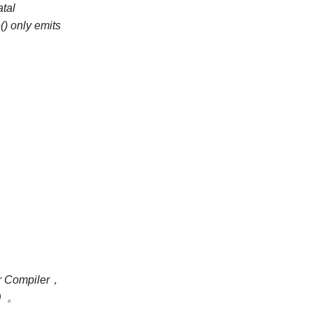
atal
() only emits
Compiler，
）。