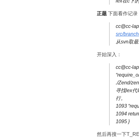
lex在c下的
正题
下面看作记录
cc@cc-lap
src/branc
从svn取
开始深入：
cc@cc-lapt
“require_on
./Zend/zen
寻找lex代码
行。
1093 “requ
1094 ret
1095 }
然后再搜一下T_REQ