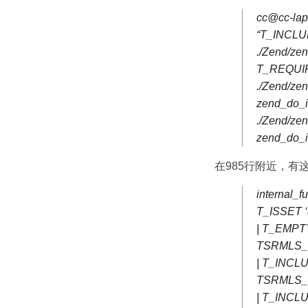
cc@cc-lapt
“T_INCLUDE
./Zend/z
T_REQUI
./Zend/ze
zend_do_
./Zend/ze
zend_do_
在985行附近，有
internal_f
T_ISSET ‘(’
| T_EMPTY
TSRMLS_C
| T_INCLU
TSRMLS_C
| T_INCL