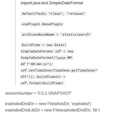
import java.text.SimpleDateFormat
defaultTasks "clean", "release"
usePlugin BasePlugin
archivesBaseName = 'elasticsearch'
buildTime = new Date()
SimpleDateFormat sdf = new
SimpleDateFormat("yyyy-MM-
dd'T'HH:mm:ss");
sdf.setTimeZone(TimeZone.getTimeZone("
UTC")); buildTimeStr =
sdf.format(buildTime)
versionNumber = ‘0.5.1-SNAPSHOT’
explodedDistDir = new File(distsDir, ‘exploded’)
explodedDistLibDir = new File(explodedDistDir, ‘lib’)