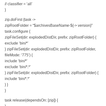
// classifier = ‘all’
}
zip.doFirst {task ->
zipRootFolder = “$archivesBaseName-${-> version}”
task.configure {
zipFileSet(dir: explodedDistDir, prefix: zipRootFolder) {
exclude ‘bin/*’
} zipFileSet(dir: explodedDistDir, prefix: zipRootFolder,
fileMode: ‘775’) {
include ‘bin/*’
exclude ‘bin/*.*’
} zipFileSet(dir: explodedDistDir, prefix: zipRootFolder) {
include ‘bin/*.*’
} }
}
task release(dependsOn: [zip]) {