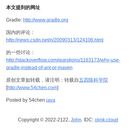
本文提到的网址
Gradle:
http://www.gradle.org
国内的评论：
http://news.csdn.net/n/20090313/124106.html
的一些讨论：
http://stackoverflow.com/questions/1163173/why-use-
gradle-instead-of-ant-or-maven
原创文章如转载，请注明：转载自
五四陈科学院
[
http://www.54chen.com
]
Posted by 54chen
java
Copyright © 2022-2122,
John
. IDC:
olink.cloud