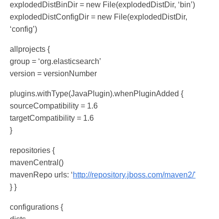
explodedDistBinDir = new File(explodedDistDir, ‘bin’)
explodedDistConfigDir = new File(explodedDistDir,
‘config’)
allprojects {
group = ‘org.elasticsearch’
version = versionNumber
plugins.withType(JavaPlugin).whenPluginAdded {
sourceCompatibility = 1.6
targetCompatibility = 1.6
}
repositories {
mavenCentral()
mavenRepo urls: ‘
http://repository.jboss.com/maven2/'
} }
configurations {