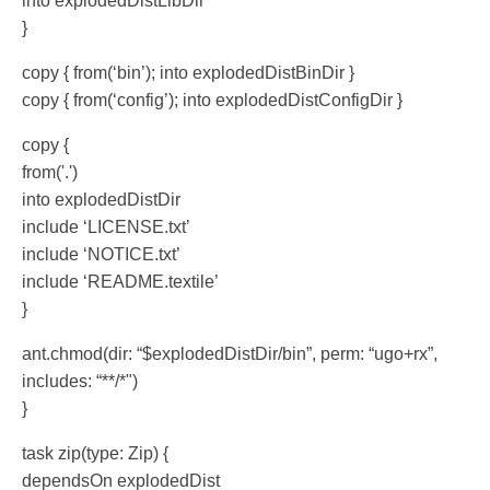
into explodedDistLibDir
}
copy { from(‘bin’); into explodedDistBinDir }
copy { from(‘config’); into explodedDistConfigDir }
copy {
from('.')
into explodedDistDir
include ‘LICENSE.txt’
include ‘NOTICE.txt’
include ‘README.textile’
}
ant.chmod(dir: “$explodedDistDir/bin”, perm: “ugo+rx”,
includes: “**/*")
}
task zip(type: Zip) {
dependsOn explodedDist