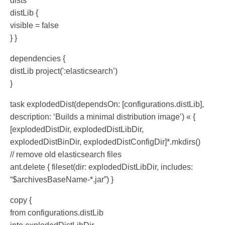
dists
distLib {
visible = false
} }
dependencies {
distLib project(':elasticsearch’)
}
task explodedDist(dependsOn: [configurations.distLib],
description: ‘Builds a minimal distribution image’) « {
[explodedDistDir, explodedDistLibDir,
explodedDistBinDir, explodedDistConfigDir]*.mkdirs()
// remove old elasticsearch files
ant.delete { fileset(dir: explodedDistLibDir, includes:
“$archivesBaseName-*.jar”) }
copy {
from configurations.distLib