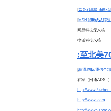
[
紧急召集联通电信
[
MSN就断线故障
网易科技无来搞
搜狐科技来搞：
:至北美
[
联通:国际通信全
在家（网通ADSL
http://www.54chen
http://www..com
http://www.yahoo.