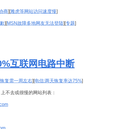
协商
][
雅虎等网站访问速度慢
]
道歉
][
MSN故障多地网友无法登陆
][
专题
]
70%互联网电路中断
部恢复需一周左右
][
电信:两天恢复率达75%
]
）上不去或很慢的网站列表：
.com
com