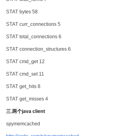
STAT bytes 58
STAT curr_connections 5
STAT total_connections 6
STAT connection_structures 6
STAT cmd_get 12
STAT cmd_set 11
STAT get_hits 8
STAT get_misses 4
三.两个java client
spymemcached