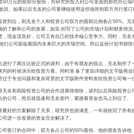
值50万元的那部分股份，而研究所投入到公司里面的那些办公场
所收回。如果以后无名的公司要继续使用这些场所则双方另行签订
投资到位，则无名个人和投资公司双方的股权比例各占50%。无
场的了解和公司的发展，如实 的写了公司的市场计划和财务情况
楚，现金流良好，公司又有自己的技术核心竞争力。同时，无名
上他们公司面临着国内未来巨大的市场空间。所以这份计划书很快
名进行了两次比较正式的谈判，由于有朋友的指点，无名制作了
在谈判的时候演示给投资方看。同时准 备了更加详细的文字版商
些过于专业问题和复杂背景的文字版附件资料发给投资公司每一
得无名和风险投资公司的合作进展得很快，谈判以后风险投资公
名的公司，然后就迅速和无名签约，紧接着资金也马上到位了。
商量好的方案解除了关系，研究所也很满意，一年就收回了所有的
公司进一步发展的资金完全解决了。
公司签订的合同中，双方各占公司的50%股份。他的朋友告诉他