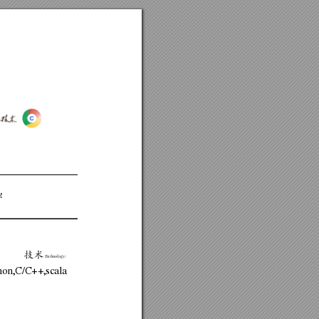
!
技术
T
echnology:
hon,C/C++,scala