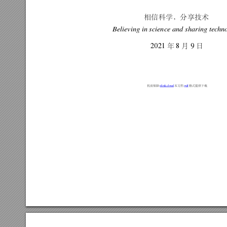
相信科学，分享技术
Believing
in
science
and
sharing
tec
hn
年
月
日
2021
8
9
机房保障
本文档
格式提供下载
olink.cloud
pdf