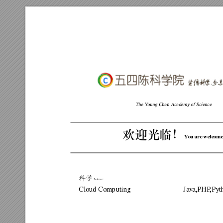
The
Y
oung
Chen
Academy
of
Science
欢迎光临！
Y
ou
are
welcome
科学
Science:
Ja
v
a,PHP
,Pyt
Cloud
Computing